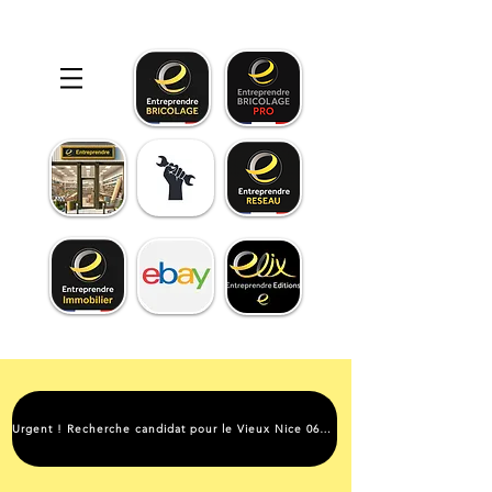
Urgent ! Recherche candidat pour le Vieux Nice 06000