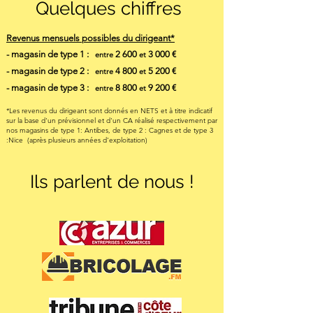
Quelques chiffres
Revenus mensuels possibles du dirigeant*
- magasin de type 1
:
2 600
3 000 €
entre
et
- magasin de type 2
:
4 800
5 2
00 €
entre
et
- magasin de type 3
:
8 800
9 2
00 €
entre
et
*Les revenus du dirigeant sont donnés en NETS et à titre indicatif
sur la base d'un prévisionnel et d'un CA réalisé respectivement par
nos magasins de type 1: Antibes, de type 2 : Cagnes et de type 3
:Nice
(après plusieurs années d'exploitation)
Ils parlent de nous !