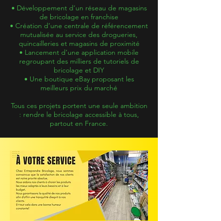
• Développement d’un réseau de magasins
de bricolage en franchise
• Création d’une centrale de référencement
mutualisée au service des drogueries,
quincailleries et magasins de proximité
• Lancement d’une application mobile
regroupant des milliers de tutoriels de
bricolage et DIY
• Une boutique eBay proposant les
meilleurs prix du marché
Tous ces projets portent une seule ambition
: rendre le bricolage accessible à tous,
partout en France.